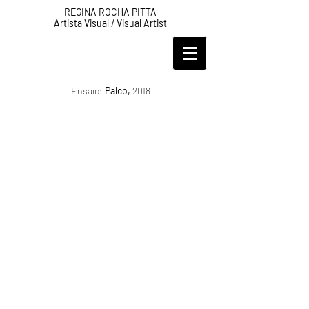
REGINA ROCHA PITTA
Artista Visual / Visual Artist
Ensaio:
Palco,
2018
© 2020 por Regina Rocha Pitta.